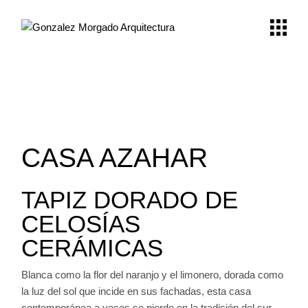
Skip
to
the
content
CASA AZAHAR
TAPIZ DORADO DE
CELOSÍAS
CERÁMICAS
Blanca como la flor del naranjo y el limonero, dorada como
la luz del sol que incide en sus fachadas, esta casa
contemporánea a veces se pierde en la tradición del sur.